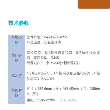
技术参数
Windows 32/64
环境参
软件环境：
数
环境温度：实验室环境
8
8
切换接口：
路真件设备接口，
路仿件设备接
接口参
RJ45
口，接口类型：
数
1
RS232
管理端口：
个
控制管理端口
1
1
8
个电源指示灯，
个控制设备连接指示灯，
组
指示灯
配线器切换状态灯
482.6mm
*44.45mm
*359m
尺寸：
（宽）
（高）
其他参
m
（深）
数
110V~220V
50Hz~60Hz
供电：
，