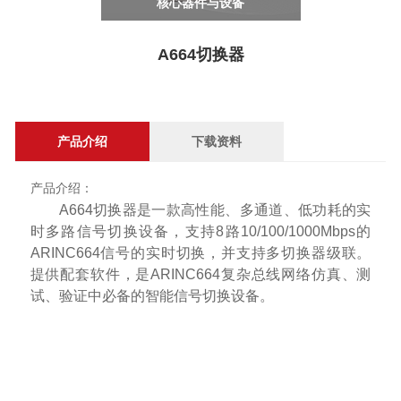
们
核心器件与设备
A664切换器
产品介绍
下载资料
产品介绍：
A664
切换器是一款高性能、多通道、低功耗的实
时多路信号切换设备，支持
8
路
10/100/1000Mbps
的
ARINC664
信号的实时切换，并支持多切换器级联。
提供配套软件，是
ARINC664
复杂总线网络仿真、测
试、验证中必备的智能信号切换设备。