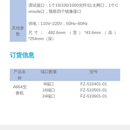
1
10/100/1000
/
1
C
调试接口：
个
光纤
以太网口，
个
onsole
口，预留四个镜像接口
110V~220V
50Hz~60Hz
供电：
，
其他参
482.6mm
*43.6mm
尺寸：
（宽）
（高）
数
*254mm
（深）
订货信息
产品名
端口数量
型号
称
8
FZ-510401-01
端口
A664
交
16
FZ-510501-01
端口
换机
24
FZ-510601-01
端口