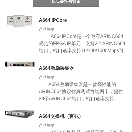
们
核心器件与设备
A664 IPCore
产品概要：
A664IPCore
是一个遵守
ARINC664
规范的
FPGA IP
单元，支持
2
个
ARINC664
端口，端口速率支持
10/100/1000Mbps
可
配置，可用于快速实现
ARINC664
终端网
卡设计。
IP Core
本身占用资源少，并且
A664激励采集器
ARINC664
协议栈由
IP Core
自身完成，减
产品概要：
少了应用
CPU
的负荷，从而满足了实时
A664
激励采集器是一款高性能的
性、确定性、高可靠性和高稳定性的要
ARINC664
协议仿真测试终端网卡，提供
求。
24
个
ARINC664
端口，端口速率支持
10/100Mbps
可配置，能够快速接入
ARINC664
网络，适合用于航电系统级测
A664交换机（百兆）
试，完成多通道复杂
ICD
协议解析和协议
产品概要：
一致性测试等。设备实现
ARINC664
网络