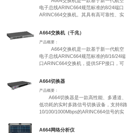
A664
交换机是一款基于新一代航空
总线多节点的仿真与测试功能，为调试、
电子总线
ARINC664
规范标准的
8/24
端口
验证及故障定位提供了高效的解决手段。
ARINC664
交换机。其具有高可靠性、实
时确定性等特点，支持多种远程管理手
段，主要应用于航空航天的地面仿真测试
A664交换机（千兆）
等实验室环境。
产品概要：
A664
交换机是一款基于新一代航空
电子总线
ARINC664
规范标准的
8/16/24
端
口
ARINC664
交换机，提供
SFP
接口，可
插接光模块（
LC
接口）或电模块（
RJ45
接
口）。其具有高可靠性、实时确定性等特
A664切换器
点，支持多种远程管理手段，主要应用于
产品概要：
航空航天的地面仿真测试等实验室环境。
A664
切换器是一款高性能、多通道、
低功耗的实时多路信号切换设备，支持
8
路
10/100/1000Mbps
的
ARINC664
信号的实
时切换，并支持多切换器级联。提供配套
软件，是
ARINC664
复杂总线网络仿真、
A664网络分析仪