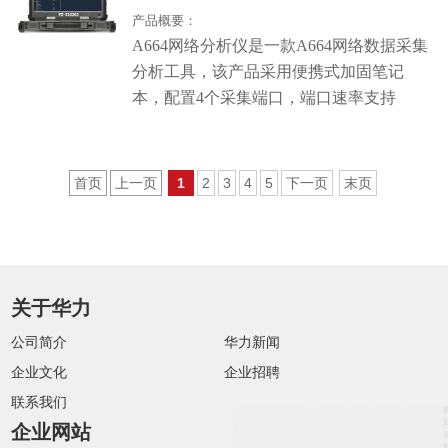
测试、验证中必备的智能信号切换设备。
产品概要：
A664
网络分析仪是一款
A664
网络数据采集
分析工具，该产品采用便携式加固笔记
本，配置
4
个采集端口，端口速率支持
10/100/1000Mbps
可配置。
A664
网络分析仪
适用于
A664
网络数据流量的采集、监测、
记录、在线
/
离线分析、统计等需求，可连
首页
上一页
1
2
3
4
5
下一页
末页
接在网络任意位置。专利
BYPASS
技术实
现了无损数据采集，对被测
A664
网络没有
任何干扰，为调试、验证及故障定位提供
了高效的解决手段。
关于华力
公司简介
华力新闻
企业文化
企业招聘
联系我们
企业网站